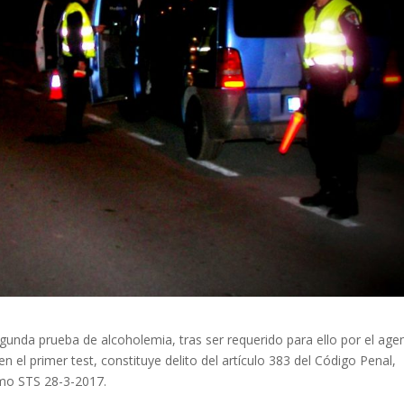
unda prueba de alcoholemia, tras ser requerido para ello por el age
 el primer test, constituye delito del artículo 383 del Código Penal,
emo STS 28-3-2017.