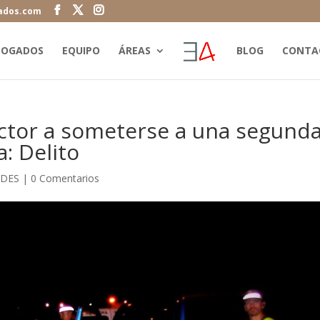
ados.com
BOGADOS
EQUIPO
ÁREAS
BLOG
CONTA
uctor a someterse a una segund
: Delito
DES
|
0 Comentarios