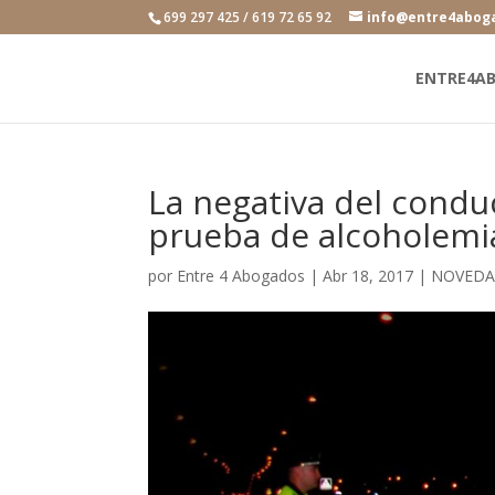
699 297 425 / 619 72 65 92
info@entre4abog
ENTRE4A
La negativa del cond
prueba de alcoholemia
por
Entre 4 Abogados
|
Abr 18, 2017
|
NOVEDA