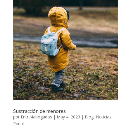
Sustracción de menores
por
Entre4abogados
|
May 4, 2023
|
Blog
,
Noticias
,
Penal