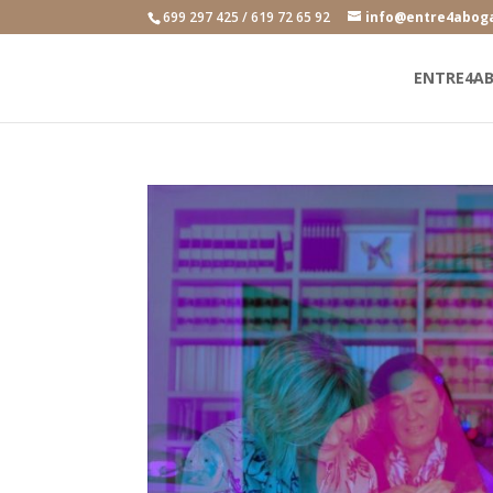
699 297 425 / 619 72 65 92
info@entre4abog
ENTRE4A