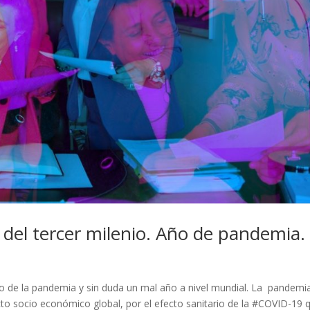
 del tercer milenio. Año de pandemia.
ño de la pandemia y sin duda un mal año a nivel mundial. La pandemi
to socio económico global, por el efecto sanitario de la #COVID-19