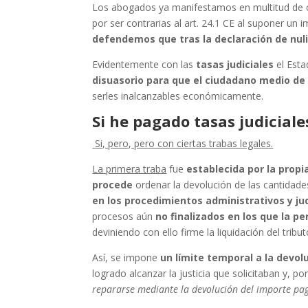
Los abogados ya manifestamos en multitud de co
por ser contrarias al art. 24.1 CE al suponer un i
defendemos que tras la declaración de nulid
Evidentemente con las
tasas judiciales
el Esta
disuasorio para que el ciudadano medio de 
serles inalcanzables económicamente.
Si he pagado tasas judiciale
Si, pero, pero con ciertas trabas legales.
La primera traba
fue
establecida por la propia
procede
ordenar la devolución de las cantidades
en los procedimientos administrativos y jud
procesos aún
no finalizados en los que la pe
deviniendo con ello firme la liquidación del tribut
Así, se impone
un límite temporal a la devol
logrado alcanzar la justicia que solicitaban y, por
repararse mediante la devolución del importe pa