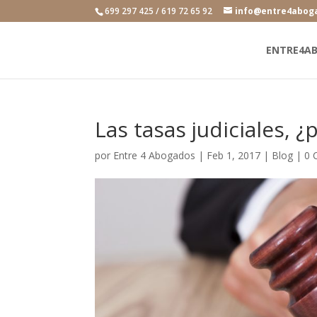
699 297 425 / 619 72 65 92
info@entre4abog
ENTRE4A
Las tasas judiciales, 
por
Entre 4 Abogados
|
Feb 1, 2017
|
Blog
|
0 