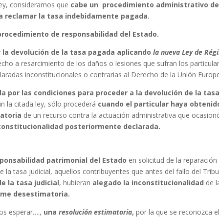
 Ley, consideramos que
cabe un procedimiento administrativo d
ra reclamar la tasa indebidamente pagada.
procedimiento de responsabilidad del Estado.
r la devolución de la tasa pagada aplicando
la nueva Ley de Rég
cho a resarcimiento de los daños o lesiones que sufran los particula
laradas inconstitucionales o contrarias al Derecho de la Unión Europ
da por las condiciones para proceder a la devolución de la tas
n la citada ley, sólo procederá
cuando el particular haya obtenid
atoria
de un recurso contra la actuación administrativa que ocasionó
constitucionalidad posteriormente declarada.
ponsabilidad patrimonial del Estado
en solicitud de la reparación
la tasa judicial, aquellos contribuyentes que antes del fallo del Trib
 la tasa judicial
, hubieran
alegado la inconstitucionalidad
de l
rme desestimatoria.
mos esperar….,
una
resolución estimatoria
,
por la que se reconozca e