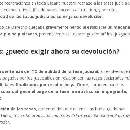
ncentraciones en toda España nuestro rechazo a las tasas judicial
mpedimento injustificado para el acceso a la Justicia, y por ello,
ad de las tasas judiciales se exija su devolución.
do de Derecho quedaba gravemente herido al establecer un
mecani
a pie no pleiteara,
pretendiendo así “descongestionar” los juzgados
s: ¿puedo exigir ahora su devolución?
 sentencia del TC de nulidad de la tasa judicial
, al resolver que
 pagadas por los justiciables en relación con las tasas declaradas nu
iciales finalizados por resolución ya firme,
como en aquellos
rsona obligada al pago de la tasa la satisfizo sin impugnarla,
o.
ución de las tasas
, por entender, que quienes las han pagado han
 tanto, “
no se ha producido una lesión del derecho fundamental que d
gado
“.