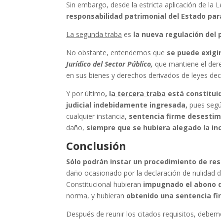
Sin embargo, desde la estricta aplicación de la
responsabilidad patrimonial del Estado pa
La segunda traba
es
la nueva regulación del 
No obstante, entendemos que
se puede exigi
Jurídico del Sector Público
,
que mantiene el dere
en sus bienes y derechos derivados de leyes dec
Y por último
,
l
a tercera traba
está
constitui
judicial indebidamente ingresada
,
pues segú
cualquier instancia,
sentencia firme desestim
daño,
siempre que se hubiera alegado la in
Conclusión
Sólo podrán instar un procedimiento de res
daño ocasionado por la declaración de nulidad de 
Constitucional hubieran
impugnado el abono de
norma, y hubieran
obtenido una sentencia fi
Después de reunir los citados requisitos, debe