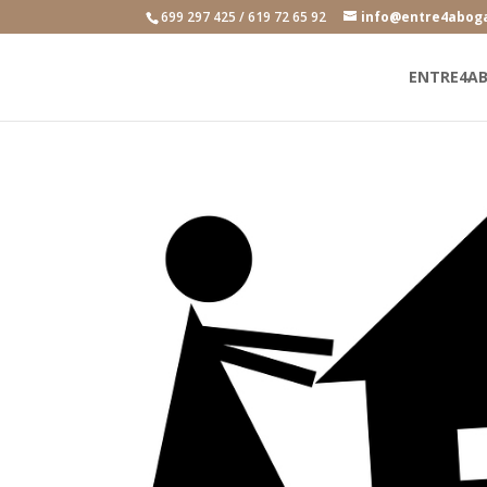
699 297 425 / 619 72 65 92
info@entre4abog
ENTRE4A