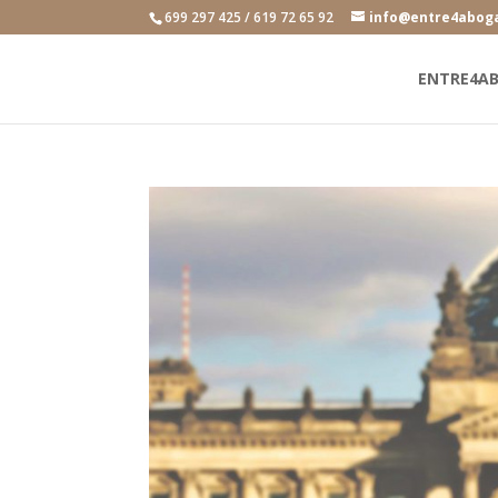
699 297 425 / 619 72 65 92
info@entre4abog
ENTRE4A