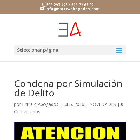
699 297 425 / 619 72 65 92
info@entre4abogados.com
Seleccionar página
Condena por Simulación
de Delito
por
Entre 4 Abogados
|
Jul 6, 2016
|
NOVEDADES
|
0
Comentarios