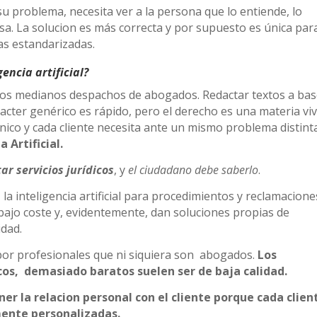
 su problema, necesita ver a la persona que lo entiende, lo
sa. La solucion es más correcta y por supuesto es única par
as estandarizadas.
gencia artificial?
r los medianos despachos de abogados. Redactar textos a ba
acter genérico es rápido, pero el derecho es una materia vi
nico y cada cliente necesita ante un mismo problema distint
a Artificial.
ar servicios jurídicos
, y
el ciudadano debe saberlo
.
 inteligencia artificial para procedimientos y reclamacione
 bajo coste y, evidentemente, dan soluciones propias de
idad.
por profesionales que ni siquiera son abogados.
Los
dicos, demasiado baratos suelen ser de baja calidad.
 la relacion personal con el cliente porque cada clien
mente personalizadas.