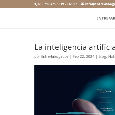
699 297 425 / 619 72 65 92
info@entre4abog
ENTRE4A
La inteligencia artifici
por
Entre4abogados
|
Feb 22, 2024
|
Blog
,
Noti