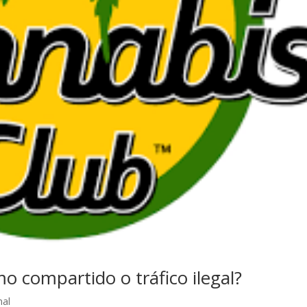
o compartido o tráfico ilegal?
nal