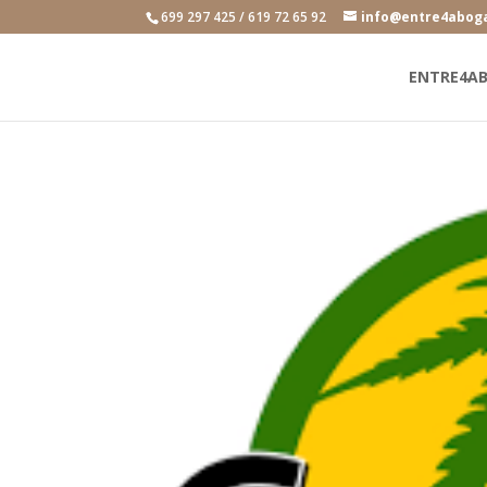
699 297 425 / 619 72 65 92
info@entre4abog
ENTRE4A