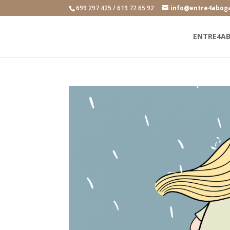
699 297 425 / 619 72 65 92
info@entre4abog
ENTRE4A