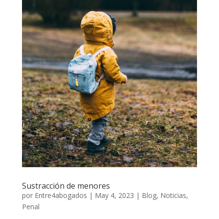
Sustracción de menores
por
Entre4abogados
|
May 4, 2023
|
Blog
,
Noticias
,
Penal