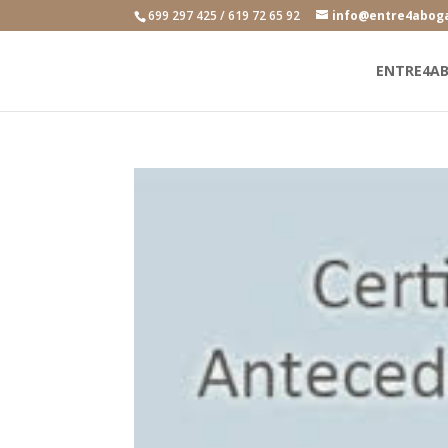
699 297 425 / 619 72 65 92
info@entre4abog
ENTRE4A