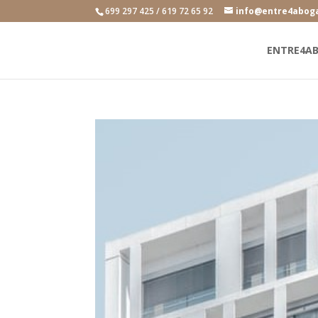
699 297 425 / 619 72 65 92
info@entre4abog
ENTRE4A